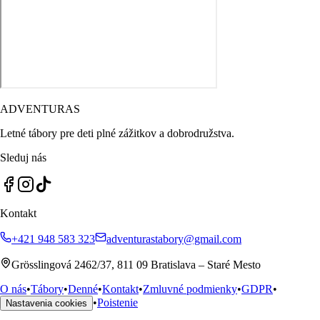
ADVENTURAS
Letné tábory pre deti plné zážitkov a dobrodružstva.
Sleduj nás
Kontakt
+421 948 583 323
adventurastabory@gmail.com
Grösslingová 2462/37, 811 09 Bratislava – Staré Mesto
O nás
•
Tábory
•
Denné
•
Kontakt
•
Zmluvné podmienky
•
GDPR
•
•
Poistenie
Nastavenia cookies