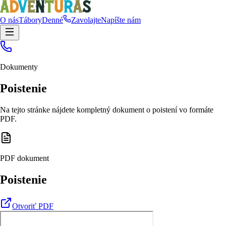
O nás
Tábory
Denné
Zavolajte
Napíšte nám
Dokumenty
Poistenie
Na tejto stránke nájdete kompletný dokument o poistení vo formáte
PDF.
PDF dokument
Poistenie
Otvoriť PDF