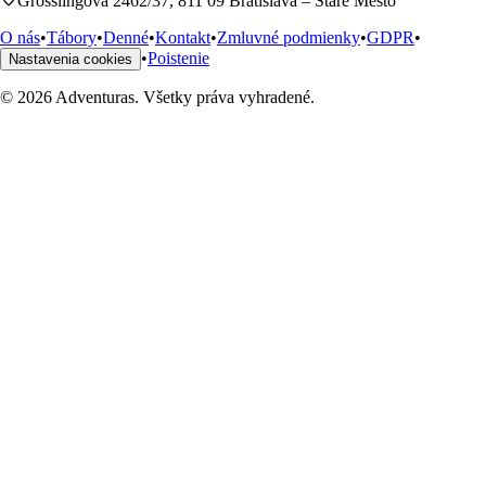
Grösslingová 2462/37, 811 09 Bratislava – Staré Mesto
O nás
•
Tábory
•
Denné
•
Kontakt
•
Zmluvné podmienky
•
GDPR
•
•
Poistenie
Nastavenia cookies
© 2026 Adventuras. Všetky práva vyhradené.