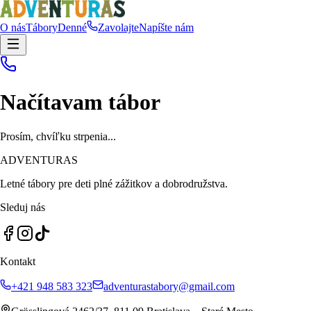
O nás
Tábory
Denné
Zavolajte
Napíšte nám
Načítavam tábor
Prosím, chvíľku strpenia...
ADVENTURAS
Letné tábory pre deti plné zážitkov a dobrodružstva.
Sleduj nás
Kontakt
+421 948 583 323
adventurastabory@gmail.com